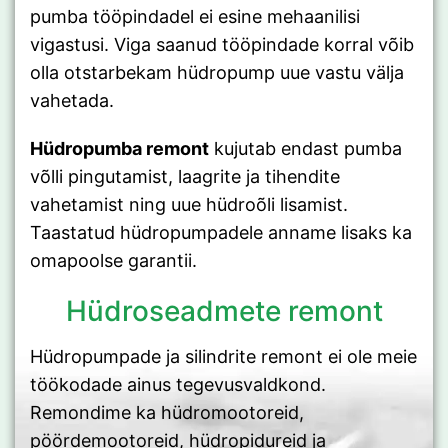
pumba tööpindadel ei esine mehaanilisi
vigastusi. Viga saanud tööpindade korral võib
olla otstarbekam hüdropump uue vastu välja
vahetada.
Hüdropumba remont
kujutab endast pumba
võlli pingutamist, laagrite ja tihendite
vahetamist ning uue hüdroõli lisamist.
Taastatud hüdropumpadele anname lisaks ka
omapoolse garantii.
Hüdroseadmete remont
Hüdropumpade ja silindrite remont ei ole meie
töökodade ainus tegevusvaldkond.
Remondime ka hüdromootoreid,
pöördemootoreid, hüdropidureid ja