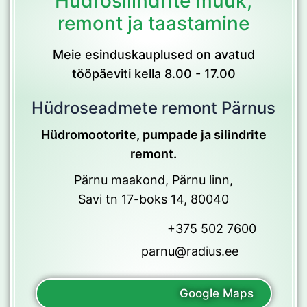
Hüdrosilindrite müük,
remont ja taastamine
Meie esinduskauplused on avatud
tööpäeviti kella 8.00 - 17.00
Hüdroseadmete remont Pärnus
Hüdromootorite, pumpade ja silindrite
remont.
Pärnu maakond, Pärnu linn,
Savi tn 17-boks 14, 80040
+375 502 7600
parnu@radius.ee
Google Maps