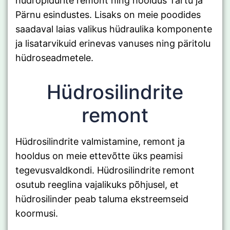
hüdropidurite remont ning hooldus Tartu ja
Pärnu esindustes. Lisaks on meie poodides
saadaval laias valikus hüdraulika komponente
ja lisatarvikuid erinevas vanuses ning päritolu
hüdroseadmetele.
Hüdrosilindrite
remont
Hüdrosilindrite valmistamine, remont ja
hooldus on meie ettevõtte üks peamisi
tegevusvaldkondi. Hüdrosilindrite remont
osutub reeglina vajalikuks põhjusel, et
hüdrosilinder peab taluma ekstreemseid
koormusi.